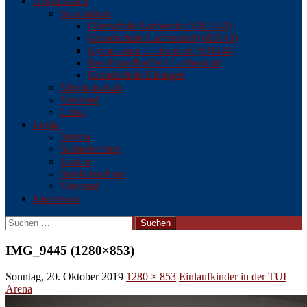
Organisation
Sportstätten
Oberschule Lachendorf (601142)
Grundschule Lachendorf (601143)
Gymnasium Lachendorf (601144)
Beachhandballfeld Lachendorf
Grundschule Eldingen
Mitgliedschaft
Vorstand
Links
Login
Interna
Schiedsrichter
Trainer
Spielausschuss
Vorstand
Impressum
Suchen
nach:
IMG_9445 (1280×853)
Sonntag, 20. Oktober 2019
1280 × 853
Einlaufkinder in der TUI
Arena