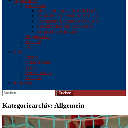
Organisation
Sportstätten
Oberschule Lachendorf (601142)
Grundschule Lachendorf (601143)
Gymnasium Lachendorf (601144)
Beachhandballfeld Lachendorf
Grundschule Eldingen
Mitgliedschaft
Vorstand
Links
Login
Interna
Schiedsrichter
Trainer
Spielausschuss
Vorstand
Impressum
Suchen
nach:
Kategoriearchiv: Allgemein