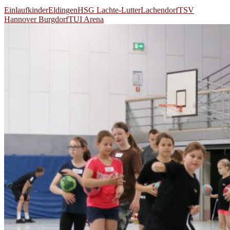
Einlaufkinder
Eldingen
HSG Lachte-Lutter
Lachendorf
TSV
Hannover Burgdorf
TUI Arena