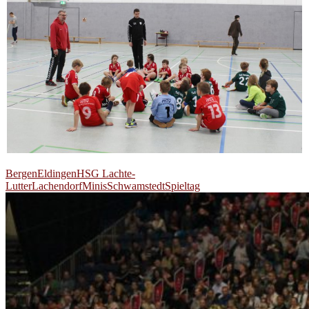
Bergen
Eldingen
HSG Lachte-
Lutter
Lachendorf
Minis
Schwamstedt
Spieltag