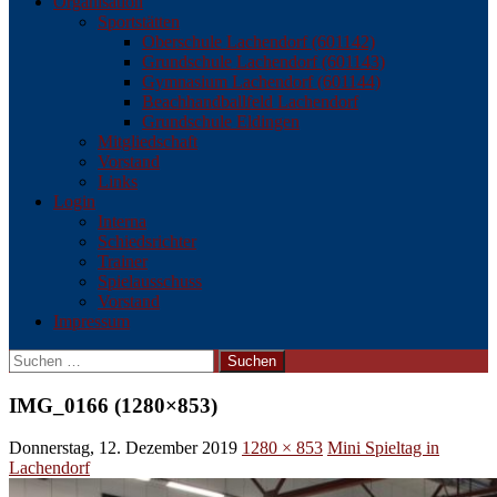
Organisation
Sportstätten
Oberschule Lachendorf (601142)
Grundschule Lachendorf (601143)
Gymnasium Lachendorf (601144)
Beachhandballfeld Lachendorf
Grundschule Eldingen
Mitgliedschaft
Vorstand
Links
Login
Interna
Schiedsrichter
Trainer
Spielausschuss
Vorstand
Impressum
Suchen
nach:
IMG_0166 (1280×853)
Donnerstag, 12. Dezember 2019
1280 × 853
Mini Spieltag in
Lachendorf