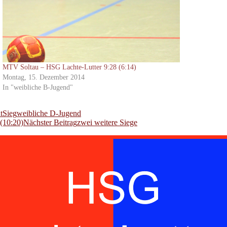
MTV Soltau – HSG Lachte-Lutter 9:28 (6:14)
Montag, 15. Dezember 2014
In "weibliche B-Jugend"
t
Sieg
weibliche D-Jugend
(10:20)
Nächster Beitrag
zwei weitere Siege
ndorf und der SG Eldingen