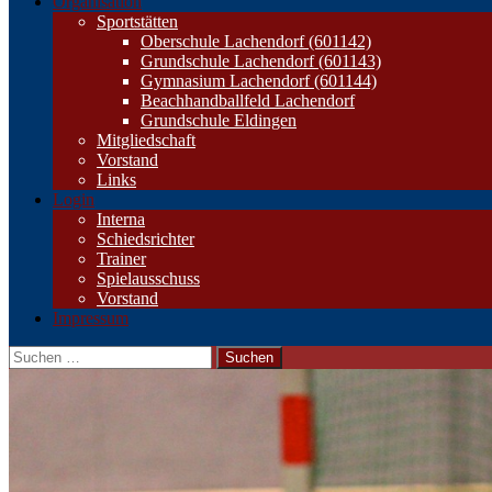
Organisation
Sportstätten
Oberschule Lachendorf (601142)
Grundschule Lachendorf (601143)
Gymnasium Lachendorf (601144)
Beachhandballfeld Lachendorf
Grundschule Eldingen
Mitgliedschaft
Vorstand
Links
Login
Interna
Schiedsrichter
Trainer
Spielausschuss
Vorstand
Impressum
Suchen
nach: