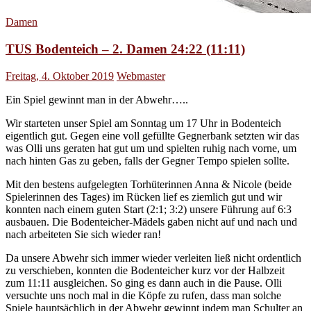
Damen
TUS Bodenteich – 2. Damen 24:22 (11:11)
Freitag, 4. Oktober 2019
Webmaster
Ein Spiel gewinnt man in der Abwehr…..
Wir starteten unser Spiel am Sonntag um 17 Uhr in Bodenteich
eigentlich gut. Gegen eine voll gefüllte Gegnerbank setzten wir das
was Olli uns geraten hat gut um und spielten ruhig nach vorne, um
nach hinten Gas zu geben, falls der Gegner Tempo spielen sollte.
Mit den bestens aufgelegten Torhüterinnen Anna & Nicole (beide
Spi
elerinnen des Tages) im Rücken lief es ziemlich gut und wir
konnten nach einem guten Start (2:1; 3:2) unsere Führung auf 6:3
ausbauen. Die Bodenteicher-Mädels gaben nicht auf und nach und
nach arbeiteten Sie sich wieder ran!
Da unsere Abwehr sich immer wieder verleiten ließ nicht ordentlich
zu verschieben, konnten die Bodenteicher kurz vor der Halbzeit
zum 11:11 ausgleichen. So ging es dann auch in die Pause. Olli
versuchte uns noch mal in die Köpfe zu rufen, dass man solche
Spiele hauptsächlich in der Abwehr gewinnt indem man Schulter an