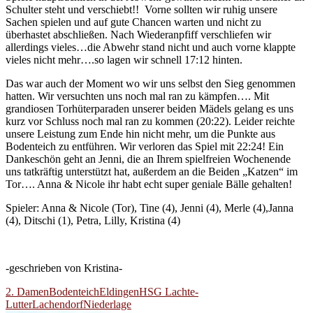
Schulter steht und verschiebt!! Vorne sollten wir ruhig unsere
Sachen spielen und auf gute Chancen warten und nicht zu
überhastet abschließen. Nach Wiederanpfiff verschliefen wir
allerdings vieles…die Abwehr stand nicht und auch vorne klappte
vieles nicht mehr….so lagen wir schnell 17:12 hinten.
Das war auch der Moment wo wir uns selbst den Sieg genommen
hatten. Wir versuchten uns noch mal ran zu kämpfen…. Mit
grandiosen Torhüterparaden unserer beiden Mädels gelang es uns
kurz vor Schluss noch mal ran zu kommen (20:22). Leider reichte
unsere Leistung zum Ende hin nicht mehr, um die Punkte aus
Bodenteich zu entführen. Wir verloren das Spiel mit 22:24! Ein
Dankeschön geht an Jenni, die an Ihrem spielfreien Wochenende
uns tatkräftig unterstützt hat, außerdem an die Beiden „Katzen“ im
Tor…. Anna & Nicole ihr habt echt super geniale Bälle gehalten!
Spieler: Anna & Nicole (Tor), Tine (4), Jenni (4), Merle (4),Janna
(4), Ditschi (1), Petra, Lilly, Kristina (4)
-geschrieben von Kristina-
2. Damen
Bodenteich
Eldingen
HSG Lachte-
Lutter
Lachendorf
Niederlage