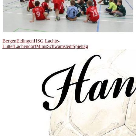
Bergen
Eldingen
HSG Lachte-
Lutter
Lachendorf
Minis
Schwamstedt
Spieltag