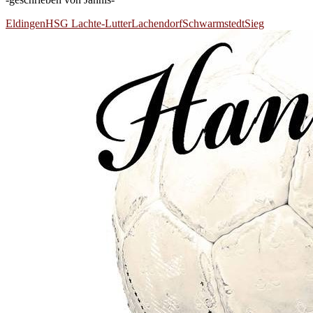
Eldingen
HSG Lachte-Lutter
Lachendorf
Schwarmstedt
Sieg