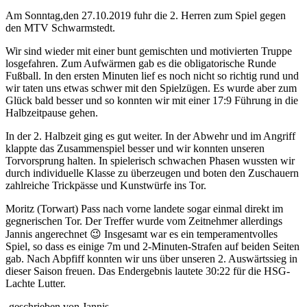
Am Sonntag,den 27.10.2019 fuhr die 2. Herren zum Spiel gegen
den MTV Schwarmstedt.
Wir sind wieder mit einer bunt gemischten und motivierten Truppe
losgefahren. Zum Aufwärmen gab es die obligatorische Runde
Fußball. In den ersten Minuten lief es noch nicht so richtig rund und
wir taten uns etwas schwer mit den Spielzügen. Es wurde aber zum
Glück bald besser und so konnten wir mit einer 17:9 Führung in die
Halbzeitpause gehen.
In der 2. Halbzeit ging es gut weiter. In der Abwehr und im Angriff
klappte das Zusammenspiel besser und wir konnten unseren
Torvorsprung halten. In spielerisch schwachen Phasen wussten wir
durch individuelle Klasse zu überzeugen und boten den Zuschauern
zahlreiche Trickpässe und Kunstwürfe ins Tor.
Moritz (Torwart) Pass nach vorne landete sogar einmal direkt im
gegnerischen Tor. Der Treffer wurde vom Zeitnehmer allerdings
Jannis angerechnet 😉 Insgesamt war es ein temperamentvolles
Spiel, so dass es einige 7m und 2-Minuten-Strafen auf beiden Seiten
gab. Nach Abpfiff konnten wir uns über unseren 2. Auswärtssieg in
dieser Saison freuen. Das Endergebnis lautete 30:22 für die HSG-
Lachte Lutter.
-geschrieben von Jannis-