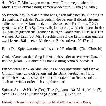
dem 3:3 (17. Min.) zogen wir mit zwei Toren weg… aber die
Mädels aus Hermannsburg kamen wieder auf 5:5 ran (24. Min.)
So läpperte das Spiel dahin und wir gingen mit einer 9:7 Führung in
die Kabine. Nach der Pause begann die bessere Halbzeit, diesmal
sollte es nur 26 Sekunden dauern bis das erste Tor für uns (10:7)
gezählt wurde. Das Spiel war zäh, keiner zog wirklich davon. In der
45. Minute glichen die Hermannsburger Damen zum 15:15 aus. Ein
weiterer 3:0 Lauf (50. Min.) brachte uns auf die Erfolgsspur und die
zwei letzten Bälle netzte Merle zum Endstand von 20:17 ein!
Fazit: Das Spiel war nicht schön, aber 2 Punkte!!!!! (Zitat Chrischi)
Großer Anteil an dem Sieg hatten auch wieder unsere zwei Katzen
im Tor (Miau…). Danke für Eure Leistung Anna & Nicole!!!
Ein weiterer Dank an Sina, die uns wieder unterstützt hat! Danke
Chrischi, dass du dich bei uns auf die Bank gesetzt hast!! Und
natürlich Alina, die sowohl Chrischi beratend zur Seite stand als
auch uns wieder ordentlich angefeuert hat!!
Spieler: Anna & Nicole (Tor), Tine (2), Janna (4), Marie, Merle (7),
Skadi (1), Sina (2), Kristina (4),Stella, Lilly, Bine, Kalli
Eldingen
Hermannsburg
HSG Lachte-Lutter
Lachendorf
Sieg