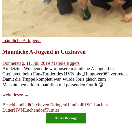
männliche A-Jugend
Männliche A-Jugend in Cuxhaven
Donnerstag, 11. Juli 2019
Mareile Eggers
Am letzten Wochenende war unsere männliche A-Jugend in
Cuxhaven beim Fun-Turnier des HVN als „Hangover96“ vertreten.
Damit die Truppe komplett war, wurde Joris gleich zum
Maskottchen erklärt, natürlich mit passenden Outfit 😉
Männliche
weiterlesen
→
A-
Beachhandball
Cuxhaven
Eldingen
Handball
HSG Lachte-
Jugend
Lutter
HVN
Lachendorf
Turnier
in
Cuxhaven
Ältere Beiträge