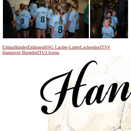
Einlaufkinder
Eldingen
HSG Lachte-Lutter
Lachendorf
TSV
Hannover Burgdorf
TUI Arena