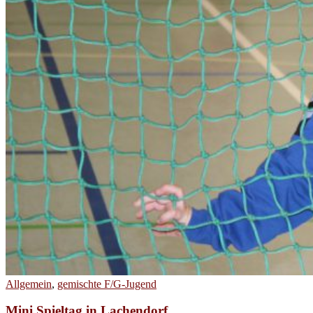
Allgemein
,
gemischte F/G-Jugend
Mini Spieltag in Lachendorf