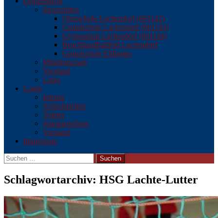
Organisation
Sportstätten
Oberschule Lachendorf (601142)
Grundschule Lachendorf (601143)
Gymnasium Lachendorf (601144)
Beachhandballfeld Lachendorf
Grundschule Eldingen
Mitgliedschaft
Vorstand
Links
Login
Interna
Schiedsrichter
Trainer
Spielausschuss
Vorstand
Impressum
Suchen
nach:
Schlagwortarchiv: HSG Lachte-Lutter