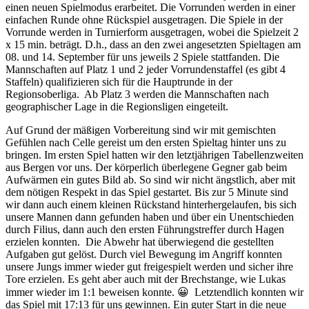
einen neuen Spielmodus erarbeitet. Die Vorrunden werden in einer
einfachen Runde ohne Rückspiel ausgetragen. Die Spiele in der
Vorrunde werden in Turnierform ausgetragen, wobei
die Spielzeit 2
x 15 min. beträgt. D.h., dass an den zwei angesetzten Spieltagen am
08. und 14. September für uns jeweils 2 Spiele stattfanden. Die
Mannschaften auf Platz 1 und 2 jeder Vorrundenstaffel (es gibt 4
Staffeln) qualifizieren sich für die Hauptrunde in der
Regionsoberliga. Ab Platz 3 werden die Mannschaften nach
geographischer Lage in die Regionsligen eingeteilt.
Auf Grund der mäßigen Vorbereitung sind wir mit gemischten
Gefühlen nach Celle gereist um den ersten Spieltag hinter uns zu
bringen. Im ersten Spiel hatten wir den letztjährigen Tabellenzweiten
aus Bergen vor uns. Der körperlich überlegene Gegner gab beim
Aufwärmen ein gutes Bild ab. So sind wir nicht ängstlich, aber mit
dem nötigen Respekt in das Spiel gestartet. Bis zur 5 Minute sind
wir dann auch einem kleinen Rückstand hinterhergelaufen, bis sich
unsere Mannen dann gefunden haben und über ein Unentschieden
durch Filius, dann auch den ersten Führungstreffer durch Hagen
erzielen konnten. Die Abwehr hat überwiegend die gestellten
Aufgaben gut gelöst. Durch viel Bewegung im Angriff konnten
unsere Jungs immer wieder gut freigespielt werden und sicher ihre
Tore erzielen. Es geht aber auch mit der Brechstange, wie Lukas
immer wieder im 1:1 beweisen konnte. 😀 Letztendlich konnten wir
das Spiel mit 17:13 für uns gewinnen. Ein guter Start in die neue