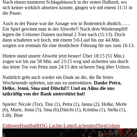
Nach einem munteren Schlagabtausch in der ersten Halbzeit, wo
sich keiner wirklich absetzen konnte, gingen wir mit einem 11:11 in
die Pause.
Auch in der Pause war die Ansage wie in Bodenteich ähnlich……
Ein Spiel gewinnt man in der Abwehr!! Nach dem Wiederanpfiff
legten die Uelzener Damen nochmal 2 Tore nach (11:13). Doch
dann schalteten wir hoch, mit einem 5:0-Lauf bis zur 44.Min.
sorgten wir erstmals für eine deutlichere Führung für uns zum 16:13.
Hinten stand unsere Abwehr jetzt besser! Über 18:15 (51 Min.)
zogen wir bis zur 58 Min. auf 23:15 weg und sicherten uns durch
das letzte Tor von Petra zum 24:15 den sicheren Sieg über Uelzen.
Natürlich geht auch wieder ein Dank an die, die Ihr freies
Wochenende opferten, um uns zu unterstützen.
Danke Petra,
Helke, Jenni, Sina und Ditschi!!! Und an Alina die uns
tatkräftig von der Bank unterstützt hat!
Spieler: Nicole (Tor), Tine (1), Petra (1), Janna (2), Helke, Merle
(6), Marie, Jenni (5), Sina (6),Ditschi (1), Kristina (1), Stella (1),
Lilly, Bine
Eldingen
Handball
HSG Lachte-Lutter
Lachendorf
Sieg
Uelzen