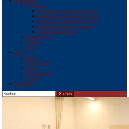
Organisation
Sportstätten
Oberschule Lachendorf (601142)
Grundschule Lachendorf (601143)
Gymnasium Lachendorf (601144)
Beachhandballfeld Lachendorf
Grundschule Eldingen
Mitgliedschaft
Vorstand
Links
Login
Interna
Schiedsrichter
Trainer
Spielausschuss
Vorstand
Impressum
Suchen
nach: