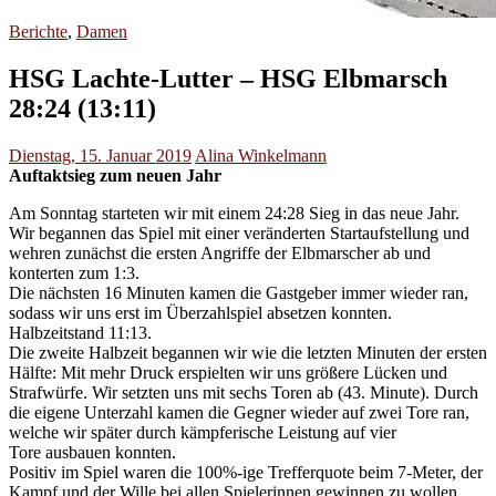
Berichte
,
Damen
HSG Lachte-Lutter – HSG Elbmarsch
28:24 (13:11)
Dienstag, 15. Januar 2019
Alina Winkelmann
Auftaktsieg zum neuen Jahr
Am Sonntag starteten wir mit einem 24:28 Sieg in das neue Jahr.
Wir begannen das Spiel mit einer veränderten Startaufstellung und
wehren zunächst die ersten Angriffe der Elbmarscher ab und
konterten zum 1:3.
Die nächsten 16 Minuten kamen die Gastgeber immer wieder ran,
sodass wir uns erst im Überzahlspiel absetzen konnten.
Halbzeitstand 11:13.
Die zweite Halbzeit begannen wir wie die letzten Minuten der ersten
Hälfte: Mit mehr Druck erspielten wir uns größere Lücken und
Strafwürfe. Wir setzten uns mit sechs Toren ab (43. Minute). Durch
die eigene Unterzahl kamen die Gegner wieder auf zwei Tore ran,
welche wir später durch kämpferische Leistung auf vier
Tore ausbauen konnten.
Positiv im Spiel waren die 100%-ige Trefferquote beim 7-Meter, der
Kampf und der Wille bei allen Spielerinnen gewinnen zu wollen.