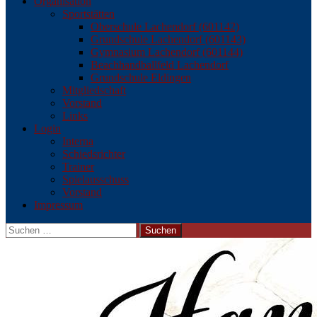
Organisation
Sportstätten
Oberschule Lachendorf (601142)
Grundschule Lachendorf (601143)
Gymnasium Lachendorf (601144)
Beachhandballfeld Lachendorf
Grundschule Eldingen
Mitgliedschaft
Vorstand
Links
Login
Interna
Schiedsrichter
Trainer
Spielausschuss
Vorstand
Impressum
Suchen
nach: