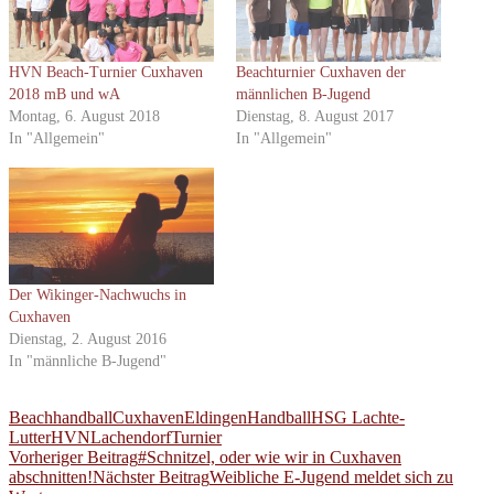
HVN Beach-Turnier Cuxhaven
Beachturnier Cuxhaven der
2018 mB und wA
männlichen B-Jugend
Montag, 6. August 2018
Dienstag, 8. August 2017
In "Allgemein"
In "Allgemein"
Der Wikinger-Nachwuchs in
Cuxhaven
Dienstag, 2. August 2016
In "männliche B-Jugend"
Beachhandball
Cuxhaven
Eldingen
Handball
HSG Lachte-
Lutter
HVN
Lachendorf
Turnier
Beitragsnavigation
Vorheriger Beitrag
#Schnitzel, oder wie wir in Cuxhaven
abschnitten!
Nächster Beitrag
Weibliche E-Jugend meldet sich zu