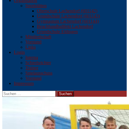
Organisation
Sportstätten
Oberschule Lachendorf (601142)
Grundschule Lachendorf (601143)
Gymnasium Lachendorf (601144)
Beachhandballfeld Lachendorf
Grundschule Eldingen
Mitgliedschaft
Vorstand
Links
Login
Interna
Schiedsrichter
Trainer
Spielausschuss
Vorstand
Impressum
Suchen
nach: