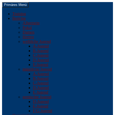
Zum
Suchen
Primäres Menü
Inhalt
HSG Lachte-Lutter
springen
Training
Berichte
Allgemein
Pokal
Damen
Herren
weibliche Jugend
A-Jugend
B-Jugend
C-Jugend
D-Jugend
E-Jugend
männliche Jugend
A-Jugend
B-Jugend
C-Jugend
D-Jugend
E-Jugend
gemischte Jugend
D-Jugend
E-Jugend
F/G-Jugend