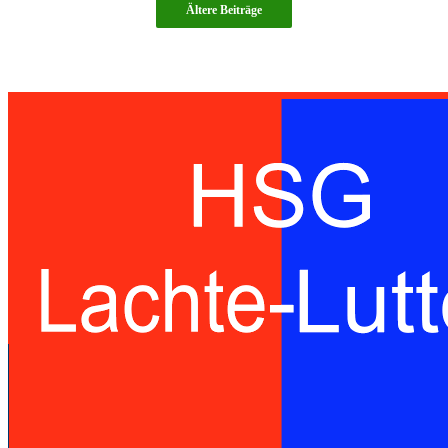
TSV
Ältere Beiträge
Wietzendorf
III
17:23
(10:12)
Handballspielgemeinschaft des TuS
Lachendorf und der SG Eldingen