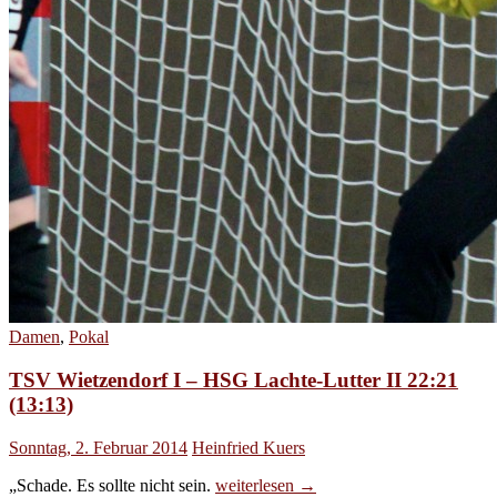
Damen
,
Pokal
TSV Wietzendorf I – HSG Lachte-Lutter II 22:21
(13:13)
Sonntag, 2. Februar 2014
Heinfried Kuers
TSV
„Schade. Es sollte nicht sein.
weiterlesen
→