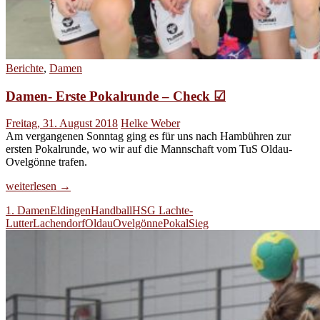
Berichte
,
Damen
Damen- Erste Pokalrunde – Check ☑
Freitag, 31. August 2018
Helke Weber
Am vergangenen Sonntag ging es für uns nach Hambühren zur
ersten Pokalrunde, wo wir auf die Mannschaft vom TuS Oldau-
Ovelgönne trafen.
Damen-
weiterlesen
→
Erste
1. Damen
Eldingen
Handball
HSG Lachte-
Pokalrunde
Lutter
Lachendorf
Oldau
Ovelgönne
Pokal
Sieg
–
Check
☑