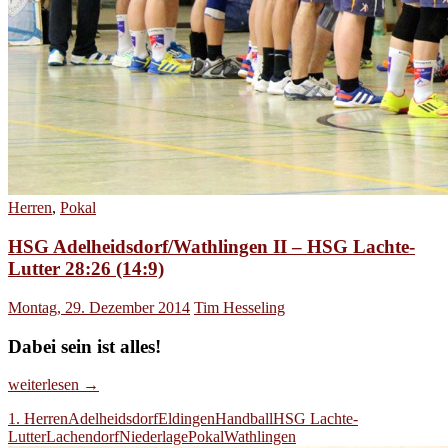
Herren
,
Pokal
HSG Adelheidsdorf/Wathlingen II – HSG Lachte-
Lutter 28:26 (14:9)
Montag, 29. Dezember 2014
Tim Hesseling
Dabei sein ist alles!
HSG
weiterlesen
→
Adelheidsdorf/Wathlingen
1. Herren
Adelheidsdorf
Eldingen
Handball
HSG Lachte-
II
Lutter
Lachendorf
Niederlage
Pokal
Wathlingen
–