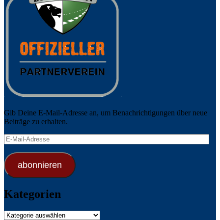
Gib Deine E-Mail-Adresse an, um Benachrichtigungen über neue
Beiträge zu erhalten.
E-
Mail-
Adresse
abonnieren
Kategorien
Kategorien