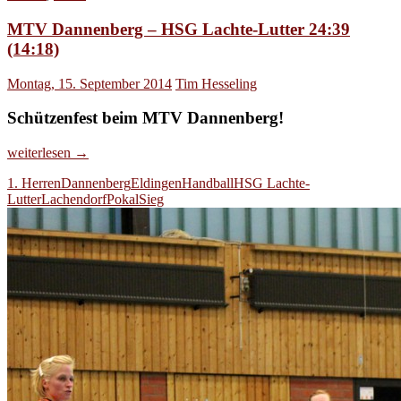
MTV Dannenberg – HSG Lachte-Lutter 24:39
(14:18)
Montag, 15. September 2014
Tim Hesseling
Schützenfest beim MTV Dannenberg!
MTV
weiterlesen
→
Dannenberg
1. Herren
Dannenberg
Eldingen
Handball
HSG Lachte-
–
Lutter
Lachendorf
Pokal
Sieg
HSG
Lachte-
Lutter
24:39
(14:18)