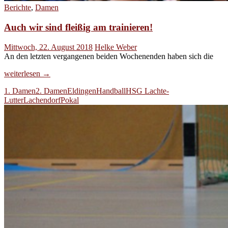
Berichte
,
Damen
Auch wir sind fleißig am trainieren!
Mittwoch, 22. August 2018
Helke Weber
An den letzten vergangenen beiden Wochenenden haben sich die
Auch
weiterlesen
→
wir
1. Damen
2. Damen
Eldingen
Handball
HSG Lachte-
sind
Lutter
Lachendorf
Pokal
fleißig
am
trainieren!