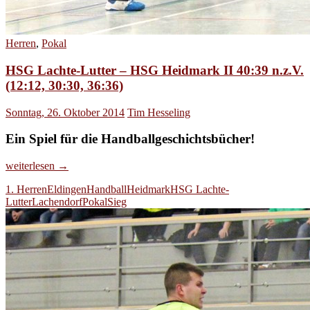
Herren
,
Pokal
HSG Lachte-Lutter – HSG Heidmark II 40:39 n.z.V.
(12:12, 30:30, 36:36)
Sonntag, 26. Oktober 2014
Tim Hesseling
Ein Spiel für die Handballgeschichtsbücher!
HSG
weiterlesen
→
Lachte-
1. Herren
Eldingen
Handball
Heidmark
HSG Lachte-
Lutter
Lutter
Lachendorf
Pokal
Sieg
–
HSG
Heidmark
II
40:39
n.z.V.
(12:12,
30:30,
36:36)