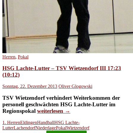
Herren
,
Pokal
HSG Lachte-Lutter – TSV Wietzendorf III 17:23
(10:12)
Sonntag, 22. Dezember 2013
Oliver Glogowski
TSV Wietzendorf verhindert Weiterkommen der
personell geschwächten HSG Lachte-Lutter im
HSG
Regionspokal
weiterlesen
→
Lachte-
1. Herren
Eldingen
Handball
HSG Lachte-
Lutter
Lutter
Lachendorf
Niederlage
Pokal
Wietzendorf
–