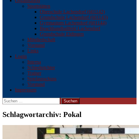
Organisation
Sportstätten
Oberschule Lachendorf (601142)
Grundschule Lachendorf (601143)
Gymnasium Lachendorf (601144)
Beachhandballfeld Lachendorf
Grundschule Eldingen
Mitgliedschaft
Vorstand
Links
Login
Interna
Schiedsrichter
Trainer
Spielausschuss
Vorstand
Impressum
Suchen
nach:
Schlagwortarchiv: Pokal