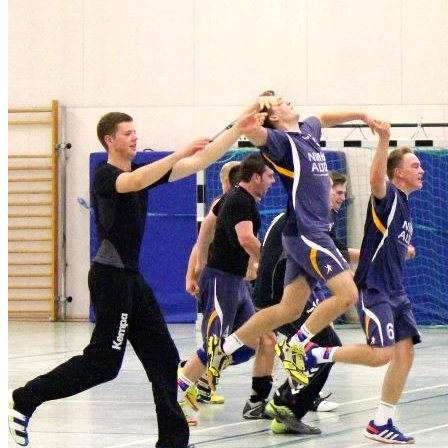
HSG
Lachte-
Lutter
28:26
(14:9)