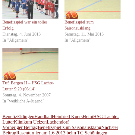
Benefizspiel war ein toller
Benefizspiel zum
Erfolg
Saisonausklang
Dienstag, 4. Juni 2013
Samstag, 11. Mai 2013
In "Allgemein"
In "Allgemein"
TuS Bergen II – HSG Lachte-
Lutter 9:29 (06:14)
Sonntag, 4. November 2007
In "weibliche A-Jugend"
Benefiz
Eldingen
Handball
Heinfried Kuers
Heini
HSG Lachte-
Lutter
Klinikum Uelzen
Lachendorf
Beitragsnavigation
Vorheriger Beitrag
Benefizspiel zum Saisonausklang
Nächster
Beitrag
Rasenturnier am 1.6.2013 beim TC Schöningen