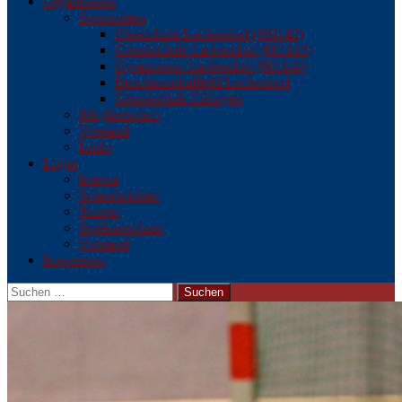
Organisation
Sportstätten
Oberschule Lachendorf (601142)
Grundschule Lachendorf (601143)
Gymnasium Lachendorf (601144)
Beachhandballfeld Lachendorf
Grundschule Eldingen
Mitgliedschaft
Vorstand
Links
Login
Interna
Schiedsrichter
Trainer
Spielausschuss
Vorstand
Impressum
Suchen
nach: