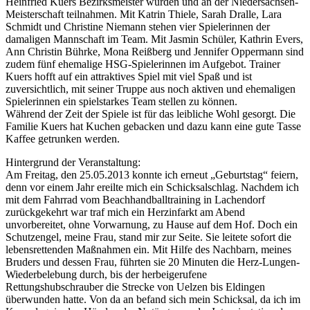
Heinfried Kuers Bezirksmeister wurden und an der Niedersachsen-
Meisterschaft teilnahmen. Mit Katrin Thiele, Sarah Dralle, Lara
Schmidt und Christine Niemann stehen vier Spielerinnen der
damaligen Mannschaft im Team. Mit Jasmin Schüler, Kathrin Evers,
Ann Christin Bührke, Mona Reißberg und Jennifer Oppermann sind
zudem fünf ehemalige HSG-Spielerinnen im Aufgebot. Trainer
Kuers hofft auf ein attraktives Spiel mit viel Spaß und ist
zuversichtlich, mit seiner Truppe aus noch aktiven und ehemaligen
Spielerinnen ein spielstarkes Team stellen zu können.
Während der Zeit der Spiele ist für das leibliche Wohl gesorgt. Die
Familie Kuers hat Kuchen gebacken und dazu kann eine gute Tasse
Kaffee getrunken werden.
Hintergrund der Veranstaltung:
Am Freitag, den 25.05.2013 konnte ich erneut „Geburtstag“ feiern,
denn vor einem Jahr ereilte mich ein Schicksalschlag. Nachdem ich
mit dem Fahrrad vom Beachhandballtraining in Lachendorf
zurückgekehrt war traf mich ein Herzinfarkt am Abend
unvorbereitet, ohne Vorwarnung, zu Hause auf dem Hof. Doch ein
Schutzengel, meine Frau, stand mir zur Seite. Sie leitete sofort die
lebensrettenden Maßnahmen ein. Mit Hilfe des Nachbarn, meines
Bruders und dessen Frau, führten sie 20 Minuten die Herz-Lungen-
Wiederbelebung durch, bis der herbeigerufene
Rettungshubschrauber die Strecke von Uelzen bis Eldingen
überwunden hatte. Von da an befand sich mein Schicksal, da ich im