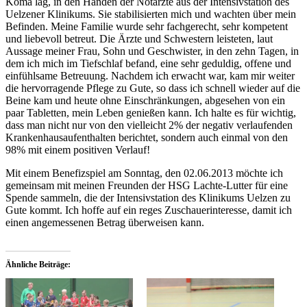
Koma lag, in den Händen der Notärzte aus der Intensivstation des
Uelzener Klinikums. Sie stabilisierten mich und wachten über mein
Befinden. Meine Familie wurde sehr fachgerecht, sehr kompetent
und liebevoll betreut. Die Ärzte und Schwestern leisteten, laut
Aussage meiner Frau, Sohn und Geschwister, in den zehn Tagen, in
dem ich mich im Tiefschlaf befand, eine sehr geduldig, offene und
einfühlsame Betreuung. Nachdem ich erwacht war, kam mir weiter
die hervorragende Pflege zu Gute, so dass ich schnell wieder auf die
Beine kam und heute ohne Einschränkungen, abgesehen von ein
paar Tabletten, mein Leben genießen kann. Ich halte es für wichtig,
dass man nicht nur von den vielleicht 2% der negativ verlaufenden
Krankenhausaufenthalten berichtet, sondern auch einmal von den
98% mit einem positiven Verlauf!
Mit einem Benefizspiel am Sonntag, den 02.06.2013 möchte ich
gemeinsam mit meinen Freunden der HSG Lachte-Lutter für eine
Spende sammeln, die der Intensivstation des Klinikums Uelzen zu
Gute kommt. Ich hoffe auf ein reges Zuschauerinteresse, damit ich
einen angemessenen Betrag überweisen kann.
Ähnliche Beiträge