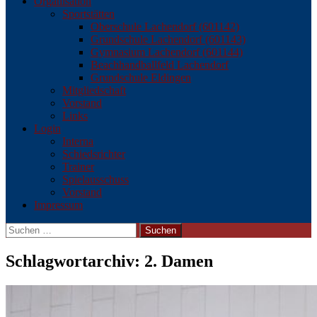
Organisation
Sportstätten
Oberschule Lachendorf (601142)
Grundschule Lachendorf (601143)
Gymnasium Lachendorf (601144)
Beachhandballfeld Lachendorf
Grundschule Eldingen
Mitgliedschaft
Vorstand
Links
Login
Interna
Schiedsrichter
Trainer
Spielausschuss
Vorstand
Impressum
Suchen
nach:
Schlagwortarchiv: 2. Damen