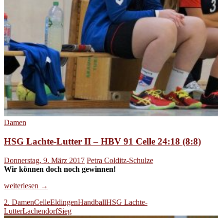
Damen
HSG Lachte-Lutter II – HBV 91 Celle 24:18 (8:8)
Donnerstag, 9. März 2017
Petra Colditz-Schulze
Wir können doch noch gewinnen!
HSG
weiterlesen
→
Lachte-
2. Damen
Celle
Eldingen
Handball
HSG Lachte-
Lutter
Lutter
Lachendorf
Sieg
II