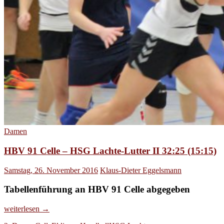
Damen
HBV 91 Celle – HSG Lachte-Lutter II 32:25 (15:15)
Samstag, 26. November 2016
Klaus-Dieter Eggelsmann
Tabellenführung an HBV 91 Celle abgegeben
HBV
weiterlesen
→
91