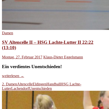
Damen
SV Altencelle II – HSG Lachte-Lutter II 22:22
(13:10)
Montag, 27. Februar 2017
Klaus-Dieter Eggelsmann
Ein verdientes Unentschieden!
SV
weiterlesen
→
Altencelle
2. Damen
Altencelle
Eldingen
Handball
HSG Lachte-
II
Lutter
Lachendorf
Unentschieden
–
HSG
Lachte-
Lutter
II