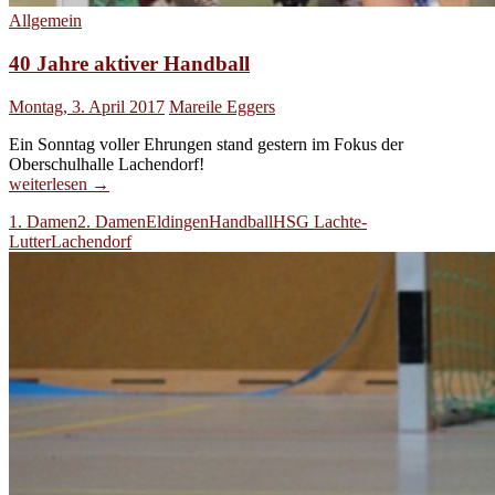
Allgemein
40 Jahre aktiver Handball
Montag, 3. April 2017
Mareile Eggers
Ein Sonntag voller Ehrungen stand gestern im Fokus der
Oberschulhalle Lachendorf!
40
weiterlesen
→
Jahre
1. Damen
2. Damen
Eldingen
Handball
HSG Lachte-
aktiver
Lutter
Lachendorf
Handball