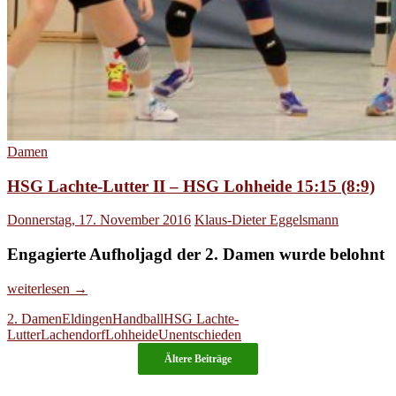
Damen
HSG Lachte-Lutter II – HSG Lohheide 15:15 (8:9)
Donnerstag, 17. November 2016
Klaus-Dieter Eggelsmann
Engagierte Aufholjagd der 2. Damen wurde belohnt
HSG
weiterlesen
→
Lachte-
2. Damen
Eldingen
Handball
HSG Lachte-
Lutter
Lutter
Lachendorf
Lohheide
Unentschieden
II
–
Ältere Beiträge
HSG
Lohheide