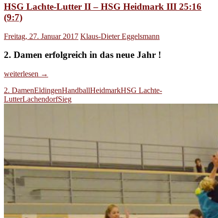
HSG Lachte-Lutter II – HSG Heidmark III 25:16
(9:7)
Freitag, 27. Januar 2017
Klaus-Dieter Eggelsmann
2. Damen erfolgreich in das neue Jahr !
HSG
weiterlesen
→
Lachte-
2. Damen
Eldingen
Handball
Heidmark
HSG Lachte-
Lutter
Lutter
Lachendorf
Sieg
II
–
HSG
Heidmark
III
25:16
(9:7)