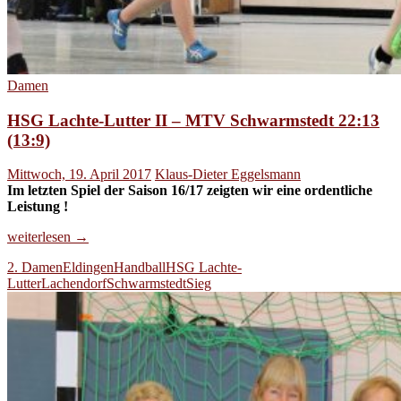
Damen
HSG Lachte-Lutter II – MTV Schwarmstedt 22:13
(13:9)
Mittwoch, 19. April 2017
Klaus-Dieter Eggelsmann
Im letzten Spiel der Saison 16/17 zeigten wir eine ordentliche
Leistung !
HSG
weiterlesen
→
Lachte-
2. Damen
Eldingen
Handball
HSG Lachte-
Lutter
Lutter
Lachendorf
Schwarmstedt
Sieg
II
–
MTV
Schwarmstedt
22:13
(13:9)