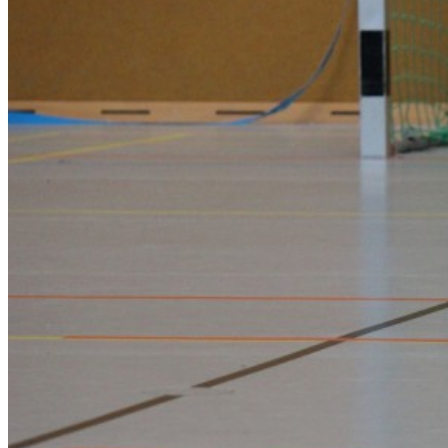
–
HBV
91
Celle
24:18
(8:8)