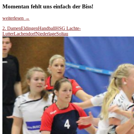
Momentan fehlt uns einfach der Biss!
HSG
weiterlesen
→
Lachte-
2. Damen
Eldingen
Handball
HSG Lachte-
Lutter
Lutter
Lachendorf
Niederlage
Soltau
II
–
MTV
Soltau
18:22