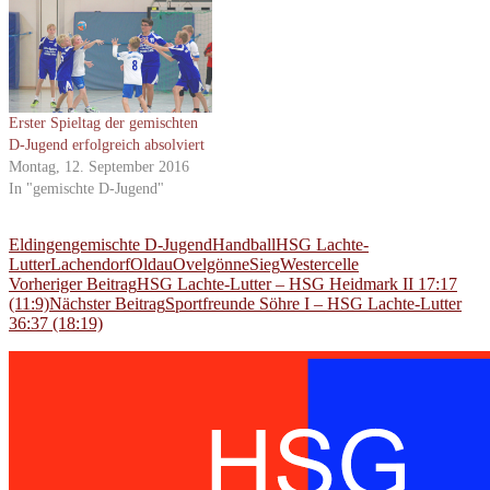
Erster Spieltag der gemischten
D-Jugend erfolgreich absolviert
Montag, 12. September 2016
In "gemischte D-Jugend"
Eldingen
gemischte D-Jugend
Handball
HSG Lachte-
Lutter
Lachendorf
Oldau
Ovelgönne
Sieg
Westercelle
Beitragsnavigation
Vorheriger Beitrag
HSG Lachte-Lutter – HSG Heidmark II 17:17
(11:9)
Nächster Beitrag
Sportfreunde Söhre I – HSG Lachte-Lutter
36:37 (18:19)
Handballspielgemeinschaft des TuS
Lachendorf und der SG Eldingen