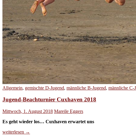
Allgemein
,
gemischte D-Jugend
,
männliche B-Jugend
,
männliche C-
Jugend-Beachturnier Cuxhaven 2018
Mittwoch, 1. August 2018
Mareile Eggers
Es geht wieder los… Cuxhaven erwartet uns
Jugend-
weiterlesen
→