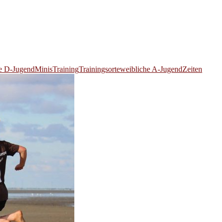
e D-Jugend
Minis
Training
Trainingsorte
weibliche A-Jugend
Zeiten