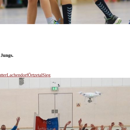
 Jungs.
tter
Lachendorf
Örtzetal
Sieg