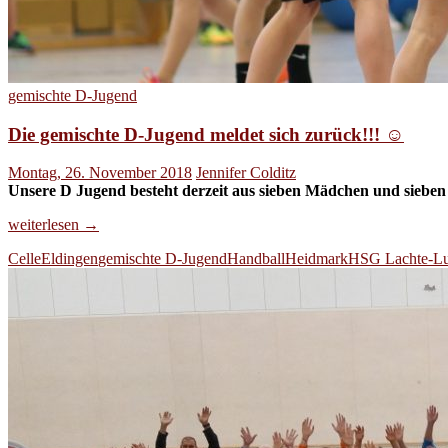
gemischte D-Jugend
Die gemischte D-Jugend meldet sich zurück!!! ☺
Montag, 26. November 2018
Jennifer Colditz
Unsere D Jugend besteht derzeit aus sieben Mädchen und sieben
Die
weiterlesen
→
gemischte
Celle
Eldingen
gemischte D-Jugend
Handball
Heidmark
HSG Lachte-Lu
D-
Jugend
meldet
sich
zurück!!!
☺