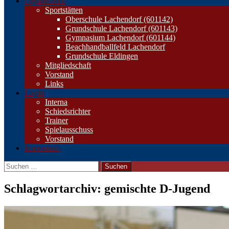
Organisation
Sportstätten
Oberschule Lachendorf (601142)
Grundschule Lachendorf (601143)
Gymnasium Lachendorf (601144)
Beachhandballfeld Lachendorf
Grundschule Eldingen
Mitgliedschaft
Vorstand
Links
Login
Interna
Schiedsrichter
Trainer
Spielausschuss
Vorstand
Impressum
Suchen
nach:
Schlagwortarchiv: gemischte D-Jugend