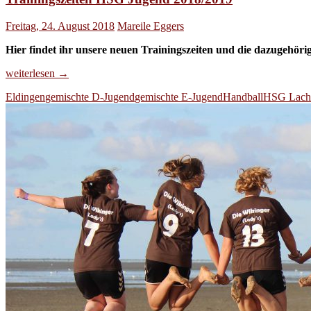
Freitag, 24. August 2018
Mareile Eggers
Hier findet ihr unsere neuen Trainingszeiten und die dazugehöri
Trainingszeiten
weiterlesen
→
HSG
Eldingen
gemischte D-Jugend
gemischte E-Jugend
Handball
HSG Lacht
Jugend
2018/2019