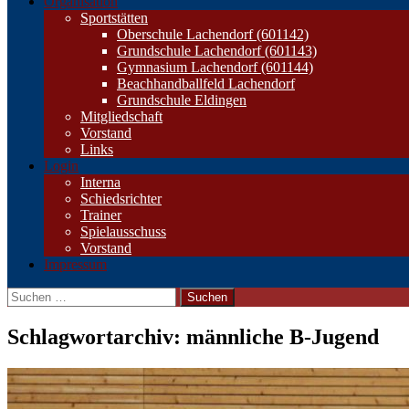
Organisation
Sportstätten
Oberschule Lachendorf (601142)
Grundschule Lachendorf (601143)
Gymnasium Lachendorf (601144)
Beachhandballfeld Lachendorf
Grundschule Eldingen
Mitgliedschaft
Vorstand
Links
Login
Interna
Schiedsrichter
Trainer
Spielausschuss
Vorstand
Impressum
Suchen
nach:
Schlagwortarchiv: männliche B-Jugend