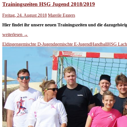
Trainingszeiten HSG Jugend 2018/2019
Freitag, 24. August 2018
Mareile Eggers
Hier findet ihr unsere neuen Trainingszeiten und die dazugehöri
Trainingszeiten
weiterlesen
→
HSG
Eldingen
gemischte D-Jugend
gemischte E-Jugend
Handball
HSG Lacht
Jugend
2018/2019