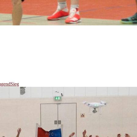
ugend
Sieg