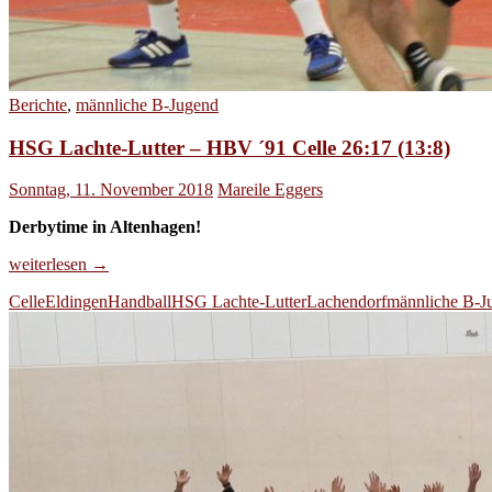
Berichte
,
männliche B-Jugend
HSG Lachte-Lutter – HBV ´91 Celle 26:17 (13:8)
Sonntag, 11. November 2018
Mareile Eggers
Derbytime in Altenhagen!
HSG
weiterlesen
→
Lachte-
Celle
Eldingen
Handball
HSG Lachte-Lutter
Lachendorf
männliche B-J
Lutter
–
HBV
´91
Celle
26:17
(13:8)