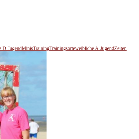
e D-Jugend
Minis
Training
Trainingsorte
weibliche A-Jugend
Zeiten