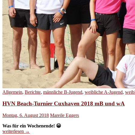
Allgemein
,
Berichte
,
männliche B-Jugend
,
weibliche A-Jugend
,
weib
HVN Beach-Turnier Cuxhaven 2018 mB und wA
Montag, 6. August 2018
Mareile Eggers
Was für ein Wochenende! 😀
HVN
weiterlesen
→