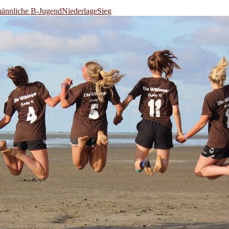
ännliche B-Jugend
Niederlage
Sieg