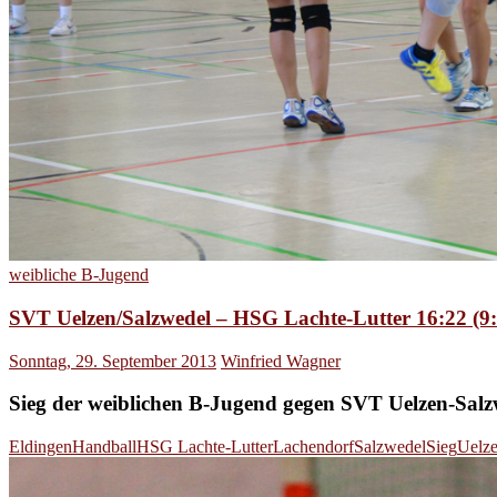
weibliche B-Jugend
SVT Uelzen/Salzwedel – HSG Lachte-Lutter 16:22 (9:
Sonntag, 29. September 2013
Winfried Wagner
Sieg der weiblichen B-Jugend gegen SVT Uelzen-Salz
Eldingen
Handball
HSG Lachte-Lutter
Lachendorf
Salzwedel
Sieg
Uelz