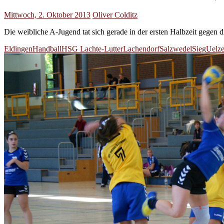
Mittwoch, 2. Oktober 2013
Oliver Colditz
Die weibliche A-Jugend tat sich gerade in der ersten Halbzeit gege
Eldingen
Handball
HSG Lachte-Lutter
Lachendorf
Salzwedel
Sieg
Uelz