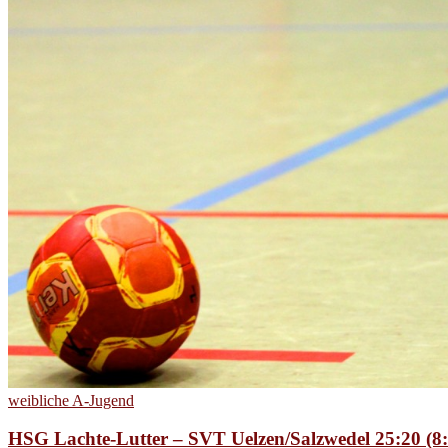
weibliche A-Jugend
HSG Lachte-Lutter – SVT Uelzen/Salzwedel 25:20 (8: