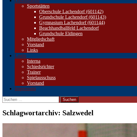
Organisation
Sportstätten
Oberschule Lachendorf (601142)
Grundschule Lachendorf (601143)
Gymnasium Lachendorf (601144)
Beachhandballfeld Lachendorf
Grundschule Eldingen
Mitgliedschaft
Vorstand
Links
Login
Interna
Schiedsrichter
Trainer
Spielausschuss
Vorstand
Impressum
Suchen
nach:
Schlagwortarchiv: Salzwedel